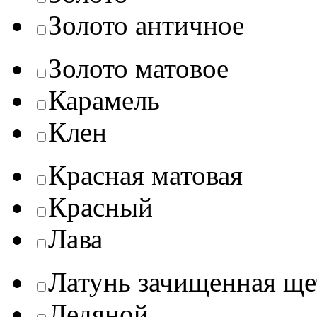
Золото античное
Золото матовое
Карамель
Клен
Красная матовая
Красный
Лава
Латунь зачищенная ще
Ледяной