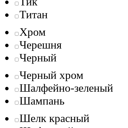
Тик
Титан
Хром
Черешня
Черный
Черный хром
Шалфейно-зеленый
Шампань
Шелк красный