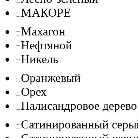
МАКОРЕ
Махагон
Нефтяной
Никель
Оранжевый
Орех
Палисандровое дерево
Сатинированный серы